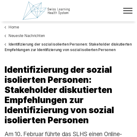
Zum Hauptinhalt wechseln
Home
Neueste Nachrichten
Neueste Nachrichten
Das Projekt
Identifizierung der sozial isolierten Personen: Stakeholder diskutierten
Empfehlungen zur Identifizierung von sozial isolierten Personen
Policy Briefs & Stakeholder Dialoge
Identifizierung der sozial
Kurse
isolierten Personen:
Stakeholder diskutierten
Über uns
Empfehlungen zur
Datenschutz
Identifizierung von sozial
Impressum
isolierten Personen
Mitglieder
Am 10. Februar führte das SLHS einen Online-