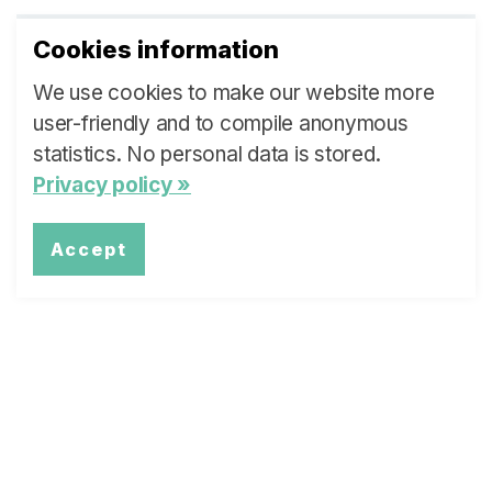
Cookies information
We use cookies to make our website more
Zweite Kohorte
user-friendly and to compile anonymous
statistics. No personal data is stored.
mehr Infos
Privacy policy »
Accept
Learn more about