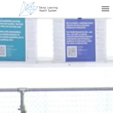
Zum Hauptinhalt wechseln
Neueste Nachrichten
Das Projekt
Policy Briefs & Stakeholder Dialoge
Kurse
Über uns
Management
Governing Board
PhD Alumni