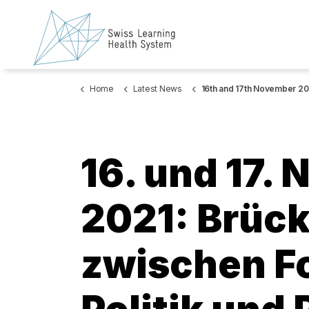
Home
Latest News
16th and 17th November 2021: Bridging research, policy and practice: Annual Meeting of the SLHS – public and 
16. und 17.
2021: Brüc
zwischen F