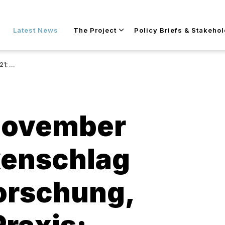
Skip to main content
Latest News
The Project
Policy Briefs & Stakeho
network event
 November
kenschlag
orschung,