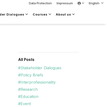
Data Protection
Impressum
English
lder Dialogues
Courses
About us
All Posts
#Stakeholder Dialogues
#Policy Briefs
#Interprofessionality
#Research
#Education
#Event