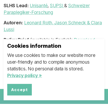
SLHS Lead:
Unisanté
,
SUPSI
&
Schweizer
Paraplegiker-Forschung
Autoren:
Leonard Roth, Jason Schneck & Clara
Lussi
Policy Brief
(available in English):
Download
Cookies information
PDF
We use cookies to make our website more
Kernaussagen
: Deutsch,
Englisch
, Französisch
user-friendly and to compile anonymous
statistics. No personal data is stored.
Privacy policy »
Accept