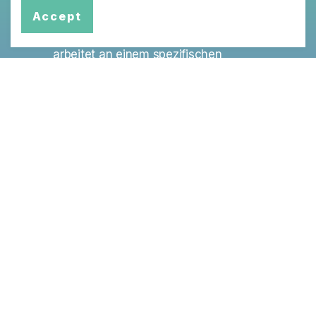
Dialoge
Accept
Jede Partnerinstitution des SLHS
arbeitet an einem spezifischen
Thema, das zu Policy Briefs und
Stakeholder Dialogen führt wird.
Mehr Infos
Swiss Learning Health System
Universität Luzern
Fakultät für Gesundheitswissenschaften und Medizin