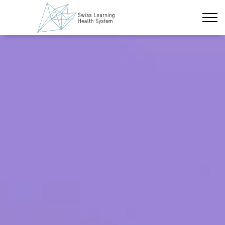
Zum Hauptinhalt wechseln
Neueste Nachrichten
Das Projekt
Policy Briefs & Stakeholder Dialoge
Kurse
Über uns
Datenschutz
Impressum
Mitglieder