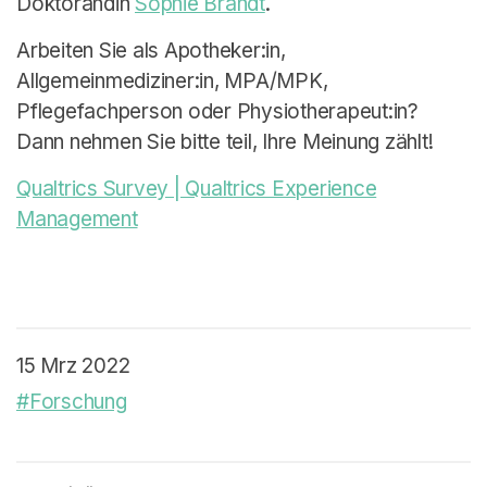
Doktorandin
Sophie Brandt
.
Deutsch
Arbeiten Sie als Apotheker:in,
Allgemeinmediziner:in, MPA/MPK,
Pflegefachperson oder Physiotherapeut:in?
Dann nehmen Sie bitte teil, Ihre Meinung zählt!
Qualtrics Survey | Qualtrics Experience
Management
15 Mrz 2022
#Forschung