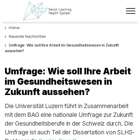
Zum Hauptinhalt wechseln
Home
Neueste Nachrichten
Neueste Nachrichten
Das Projekt
Umfrage: Wie soll Ihre Arbeit im Gesundheitswesen in Zukunft
aussehen?
Policy Briefs & Stakeholder Dialoge
Umfrage: Wie soll Ihre Arbeit
Kurse
im Gesundheitswesen in
Zukunft aussehen?
Über uns
Die Universität Luzern führt in Zusammenarbeit
Datenschutz
mit dem BAG eine nationale Umfrage zur Zukunft
Impressum
der Gesundheitsberufe in der Schweiz durch. Die
Mitglieder
Umfrage ist auch Teil der Dissertation von SLHS-