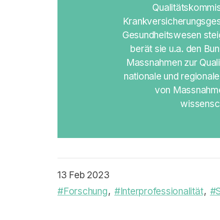
Qualitätskommi
Krankversicherungsgese
Gesundheitswesen steige
berät sie u.a. den Bu
Massnahmen zur Qualit
nationale und regiona
von Massnahme
wissensch
13 Feb 2023
#Forschung
#Interprofessionalität
#S