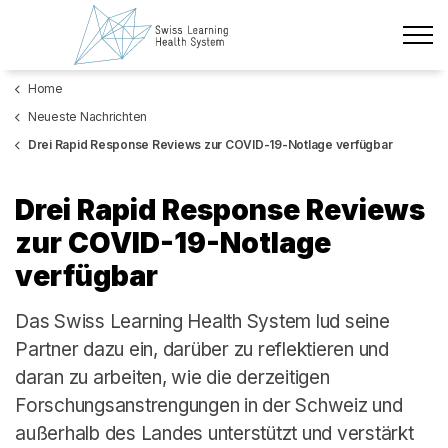
Zum Hauptinhalt wechseln
Home
Neueste Nachrichten
Neueste Nachrichten
Das Projekt
Drei Rapid Response Reviews zur COVID-19-Notlage verfügbar
Policy Briefs & Stakeholder Dialoge
Drei Rapid Response Reviews
zur COVID-19-Notlage
Kurse
verfügbar
Über uns
Das Swiss Learning Health System lud seine
Datenschutz
Partner dazu ein, darüber zu reflektieren und
daran zu arbeiten, wie die derzeitigen
Impressum
Forschungsanstrengungen in der Schweiz und
Mitglieder
außerhalb des Landes unterstützt und verstärkt