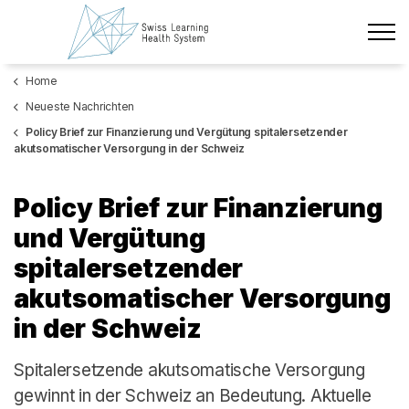
Zum Hauptinhalt wechseln
Home
Neueste Nachrichten
Neueste Nachrichten
Das Projekt
Policy Brief zur Finanzierung und Vergütung spitalersetzender
akutsomatischer Versorgung in der Schweiz
Policy Briefs & Stakeholder Dialoge
Policy Brief zur Finanzierung
Kurse
und Vergütung
spitalersetzender
Über uns
akutsomatischer Versorgung
Datenschutz
in der Schweiz
Impressum
Spitalersetzende akutsomatische Versorgung
Mitglieder
gewinnt in der Schweiz an Bedeutung. Aktuelle