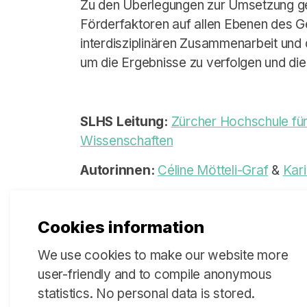
Zu den Überlegungen zur Umsetzung ge
Förderfaktoren auf allen Ebenen des 
interdisziplinären Zusammenarbeit und
um die Ergebnisse zu verfolgen und die
SLHS Leitung:
Zürcher Hochschule fü
Wissenschaften
Autorinnen:
Céline Mötteli-Graf
&
Kar
Policy Brief
(verfügbar in Englisch):
Do
Cookies information
Key Messages
(verfügbar in Englisch)
We use cookies to make our website more
Zusammenfassung Stakeholder Di
user-friendly and to compile anonymous
Englisch):
Download PDF
statistics. No personal data is stored.