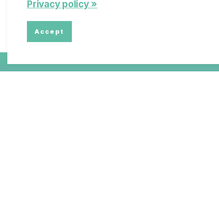
Privacy policy »
Accept
Policy Briefs & Stake
Jede Partnerinstitution des SLHS ar
Thema, das zu Policy Briefs und St