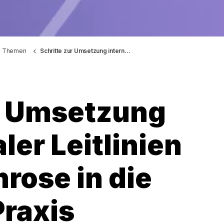
e Themen
Schritte zur Umsetzung internationaler Leitlinien zur Kniearthrose in die Schweizer Praxis
ur Umsetzung
ler Leitlinien
hrose in die
raxis