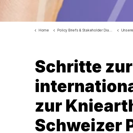
Home
Policy Briefs & Stakeholder Dialoge
Unser
Schritte z
internationa
zur Knieart
Schweizer P