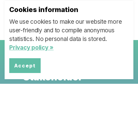
Diskussionen und Analysen im Spitalsetting
Cookies information
dienen.
We use cookies to make our website more
user-friendly and to compile anonymous
statistics. No personal data is stored.
Privacy policy »
Policy Briefs &
Accept
Stakeholder
Dialoge
Jede Partnerinstitution des SLHS
arbeitet an einem spezifischen
Thema, das zu Policy Briefs und
Stakeholder Dialogen führt.