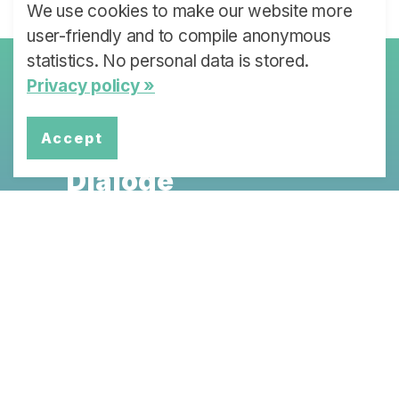
We use cookies to make our website more
user-friendly and to compile anonymous
statistics. No personal data is stored.
Privacy policy »
Policy Briefs &
Stakeholder
Accept
Dialoge
Jede Partnerinstitution des SLHS
arbeitet an einem spezifischen
Thema, das zu Policy Briefs und
Stakeholder Dialogen führt.
Mehr Infos