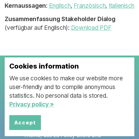
Kernaussagen
:
Englisch
,
Französisch
,
Italienisch
Zusammenfassung Stakeholder Dialog
(verfügbar auf Englisch):
Download PDF
Cookies information
Policy Briefs &
We use cookies to make our website more
user-friendly and to compile anonymous
Stakeholder
statistics. No personal data is stored.
Dialoge
Privacy policy »
Jede Partnerinstitution des SLHS
Accept
arbeitet an einem spezifischen
Thema, das zu Policy Briefs und