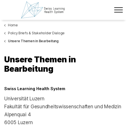
Zum Hauptinhalt wechseln
Home
Neueste Nachrichten
Policy Briefs & Stakeholder Dialoge
Das Projekt
Unsere Themen in Bearbeitung
Policy Briefs & Stakeholder Dialoge
Unsere Themen in
Bearbeitung
Kurse
Über uns
Swiss Learning Health System
Datenschutz
Universität Luzern
Fakultät für Gesundheitswissenschaften und Medizin
Impressum
Alpenquai 4
Mitglieder
6005 Luzern